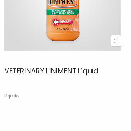
a
i
c
d
i
o
ó
n
VETERINARY LINIMENT Líquid
Líquido